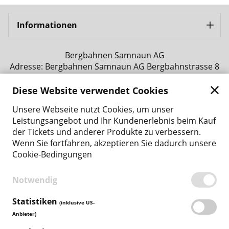
Informationen
Bergbahnen Samnaun AG
Adresse: Bergbahnen Samnaun AG Bergbahnstrasse 8
CH - 7563 Samnaun Ravaisch
Telefonnummer: +41 81 861 86 04
Diese Website verwendet Cookies
E-Mail-Adresse: tickets@bergbahnen-samnaun.ch
Unsere Webseite nutzt Cookies, um unser
Zurück zur Hauptseite
Leistungsangebot und Ihr Kundenerlebnis beim Kauf
der Tickets und anderer Produkte zu verbessern.
Wenn Sie fortfahren, akzeptieren Sie dadurch unsere
Zahlungsmethoden
Cookie-Bedingungen
Notwendig
BEDINGUNGEN
Statistiken
(inklusive US-
DATENSCHUTZ
Anbieter)
COOKIE-RICHTLINIE