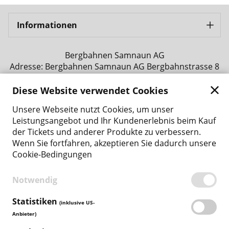
Informationen
Bergbahnen Samnaun AG
Adresse: Bergbahnen Samnaun AG Bergbahnstrasse 8
CH - 7563 Samnaun Ravaisch
Telefonnummer: +41 81 861 86 04
Diese Website verwendet Cookies
E-Mail-Adresse: tickets@bergbahnen-samnaun.ch
Unsere Webseite nutzt Cookies, um unser
Zurück zur Hauptseite
Leistungsangebot und Ihr Kundenerlebnis beim Kauf
der Tickets und anderer Produkte zu verbessern.
Wenn Sie fortfahren, akzeptieren Sie dadurch unsere
Zahlungsmethoden
Cookie-Bedingungen
Notwendig
BEDINGUNGEN
Statistiken
(inklusive US-
DATENSCHUTZ
Anbieter)
COOKIE-RICHTLINIE